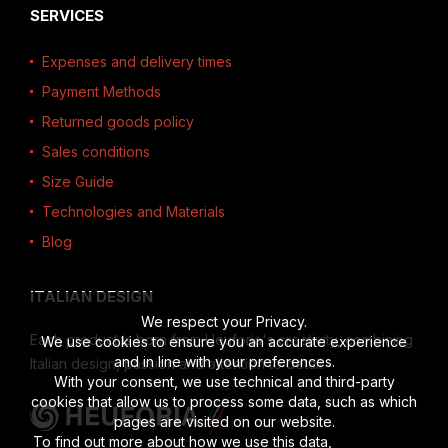
SERVICES
Expenses and delivery times
Payment Methods
Returned goods policy
Sales conditions
Size Guide
Technologies and Materials
Blog
ITALIAN DESIGN
We respect your Privacy.
Each product is born from Heuforia's creativity, combining
We use cookies to ensure you an accurate experience
and in line with your preferences.
Italian design, passion and attention to detail.
With your consent, we use technical and third-party
cookies that allow us to process some data, such as which
pages are visited on our website.
To find out more about how we use this data,
read the full