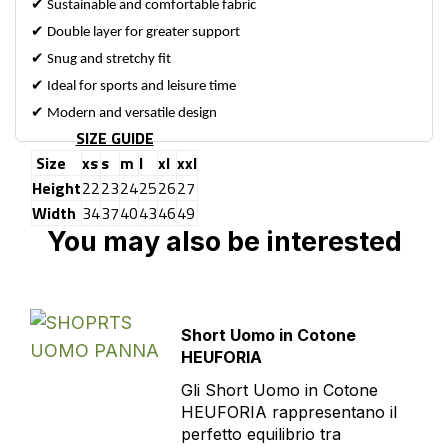
✔
Sustainable and comfortable fabric
✔
Double layer for greater support
✔
Snug and stretchy fit
✔
Ideal for sports and leisure time
✔
Modern and versatile design
SIZE GUIDE
Size
xs
s
m
l
xl
xxl
Height
22
23
24
25
26
27
Width
34
37
40
43
46
49
You may also be interested
Short Uomo in Cotone
HEUFORIA
Gli Short Uomo in Cotone
HEUFORIA rappresentano il
perfetto equilibrio tra