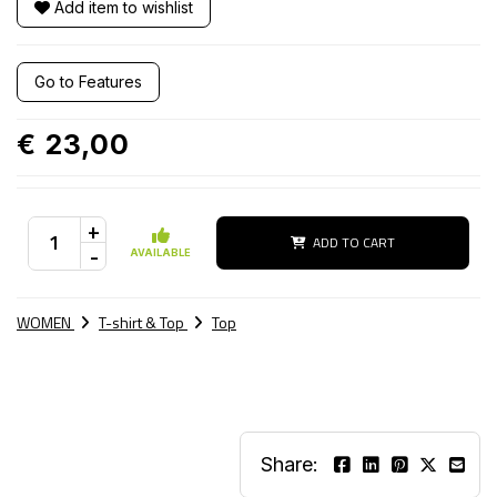
Add item to wishlist
Go to Features
€ 23,00
+
ADD TO CART
-
AVAILABLE
WOMEN
T-shirt & Top
Top
Share: