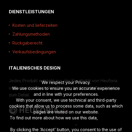
DIENSTLEISTUNGEN
Kosten und lieferzeiten
Zahlungsmethoden
Rückgaberecht
Verkaufsbedingungen
ITALIENISCHES DESIGN
Jedes Produkt entsteht aus der Kreativität von Heuforia
We respect your Privacy.
und vereint italienisches Design, Leidenschaft und Liebe
We use cookies to ensure you an accurate experience
and in line with your preferences.
zum Detail.
With your consent, we use technical and third-party
cookies that allow us to process some data, such as which
pages are visited on our website.
To find out more about how we use this data,
read the full
disclosure
.
By clicking the ‘Accept’ button, you consent to the use of