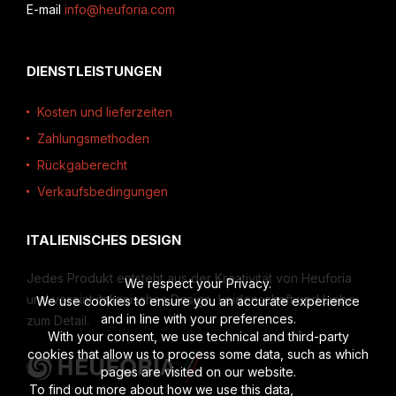
E-mail
info@heuforia.com
DIENSTLEISTUNGEN
Kosten und lieferzeiten
Zahlungsmethoden
Rückgaberecht
Verkaufsbedingungen
ITALIENISCHES DESIGN
Jedes Produkt entsteht aus der Kreativität von Heuforia
We respect your Privacy.
und vereint italienisches Design, Leidenschaft und Liebe
We use cookies to ensure you an accurate experience
and in line with your preferences.
zum Detail.
With your consent, we use technical and third-party
cookies that allow us to process some data, such as which
pages are visited on our website.
To find out more about how we use this data,
read the full