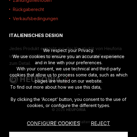
Zahlungsmethoden
Rückgaberecht
Verkaufsbedingungen
ITALIENISCHES DESIGN
Jedes Produkt entsteht aus der Kreativität von Heuforia
We respect your Privacy.
und vereint italienisches Design, Leidenschaft und Liebe
We use cookies to ensure you an accurate experience
and in line with your preferences.
zum Detail.
With your consent, we use technical and third-party
cookies that allow us to process some data, such as which
pages are visited on our website.
To find out more about how we use this data,
read the full
disclosure
.
By clicking the ‘Accept’ button, you consent to the use of
cookies, or configure the different types.
© 2026
HEUFORIA
Alle Rechte vorbehalten
CONFIGURE COOKIES
REJECT
Privacy Policy
|
Cookies Policy