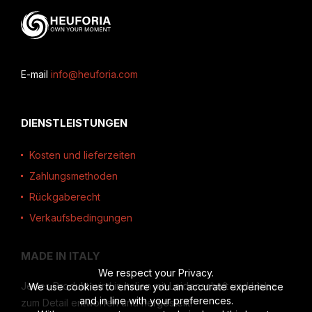
E-mail
info@heuforia.com
DIENSTLEISTUNGEN
Kosten und lieferzeiten
Zahlungsmethoden
Rückgaberecht
Verkaufsbedingungen
MADE IN ITALY
We respect your Privacy.
Jedes Produkt wird in Italien mit Leidenschaft und Liebe
We use cookies to ensure you an accurate experience
and in line with your preferences.
zum Detail entworfen und hergestellt.