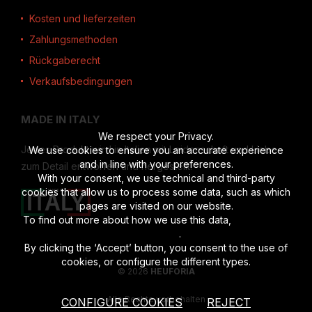
Kosten und lieferzeiten
Zahlungsmethoden
Rückgaberecht
Verkaufsbedingungen
MADE IN ITALY
We respect your Privacy.
Jedes Produkt wird in Italien mit Leidenschaft und Liebe
We use cookies to ensure you an accurate experience
and in line with your preferences.
zum Detail entworfen und hergestellt.
With your consent, we use technical and third-party
cookies that allow us to process some data, such as which
pages are visited on our website.
To find out more about how we use this data,
read the full
disclosure
.
By clicking the ‘Accept’ button, you consent to the use of
cookies, or configure the different types.
© 2026
HEUFORIA
Alle Rechte vorbehalten
CONFIGURE COOKIES
REJECT