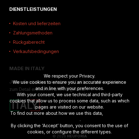
DIENSTLEISTUNGEN
Kosten und lieferzeiten
Zahlungsmethoden
Rückgaberecht
Verkaufsbedingungen
MADE IN ITALY
We respect your Privacy.
Jedes Produkt wird in Italien mit Leidenschaft und Liebe
We use cookies to ensure you an accurate experience
and in line with your preferences.
zum Detail entworfen und hergestellt.
With your consent, we use technical and third-party
cookies that allow us to process some data, such as which
pages are visited on our website.
To find out more about how we use this data,
read the full
disclosure
.
By clicking the ‘Accept’ button, you consent to the use of
cookies, or configure the different types.
© 2026
HEUFORIA