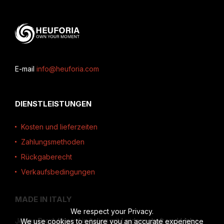
E-mail
info@heuforia.com
DIENSTLEISTUNGEN
Kosten und lieferzeiten
Zahlungsmethoden
Rückgaberecht
Verkaufsbedingungen
MADE IN ITALY
We respect your Privacy.
Jedes Produkt wird in Italien mit Leidenschaft und Liebe
We use cookies to ensure you an accurate experience