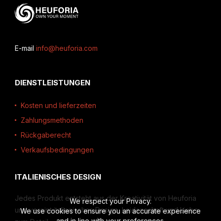
E-mail
info@heuforia.com
DIENSTLEISTUNGEN
Kosten und lieferzeiten
Zahlungsmethoden
Rückgaberecht
Verkaufsbedingungen
ITALIENISCHES DESIGN
Jedes Produkt entsteht aus der Kreativität von Heuforia
We respect your Privacy.
und vereint italienisches Design, Leidenschaft und Liebe
We use cookies to ensure you an accurate experience
and in line with your preferences.