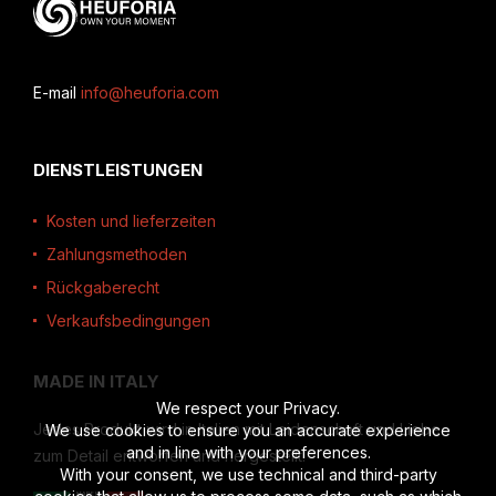
E-mail
info@heuforia.com
DIENSTLEISTUNGEN
Kosten und lieferzeiten
Zahlungsmethoden
Rückgaberecht
Verkaufsbedingungen
MADE IN ITALY
We respect your Privacy.
Jedes Produkt wird in Italien mit Leidenschaft und Liebe
We use cookies to ensure you an accurate experience
and in line with your preferences.
zum Detail entworfen und hergestellt.
With your consent, we use technical and third-party