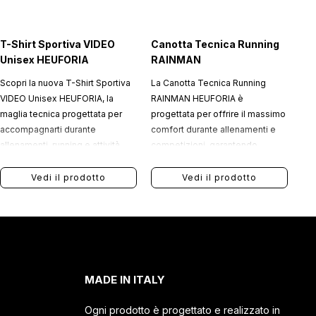
T-Shirt Sportiva VIDEO
Canotta Tecnica Running
Unisex HEUFORIA
RAINMAN
Scopri la nuova T-Shirt Sportiva
La Canotta Tecnica Running
VIDEO Unisex HEUFORIA, la
RAINMAN HEUFORIA è
maglia tecnica progettata per
progettata per offrire il massimo
accompagnarti durante
comfort durante allenamenti e
allenamenti, running e attività
competizioni, garantendo
fitness con uno stile
leggerezza, traspirabilità e totale
contemporaneo, dinamico e
libertà di movimento.
Vedi il prodotto
Vedi il prodotto
performante.
MADE IN ITALY
Ogni prodotto è progettato e realizzato in