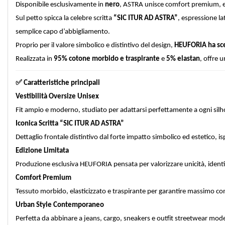
Disponibile esclusivamente in
nero
, ASTRA unisce comfort premium, est
Sul petto spicca la celebre scritta
“SIC ITUR AD ASTRA”
, espressione la
semplice capo d’abbigliamento.
Proprio per il valore simbolico e distintivo del design,
HEUFORIA ha sce
Realizzata in
95% cotone morbido e traspirante
e
5% elastan
, offre 
✅
Caratteristiche principali
Vestibilità Oversize Unisex
Fit ampio e moderno, studiato per adattarsi perfettamente a ogni silh
Iconica Scritta “SIC ITUR AD ASTRA”
Dettaglio frontale distintivo dal forte impatto simbolico ed estetico, isp
Edizione Limitata
Produzione esclusiva HEUFORIA pensata per valorizzare unicità, identit
Comfort Premium
Tessuto morbido, elasticizzato e traspirante per garantire massimo com
Urban Style Contemporaneo
Perfetta da abbinare a jeans, cargo, sneakers e outfit streetwear mode