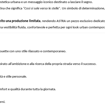
etica urbana e un messaggio iconico destinato a lasciare il segno.
tina che significa
“Così si sale verso le stelle”
. Un simbolo di determinazione, 
lto una produzione limitata
, rendendo ASTRA un pezzo esclusivo dedicato a
una vestibilità fluida, confortevole e perfetta per ogni look urban contempor
ouette con uno stile rilassato e contemporaneo.
irato all’ambizione e alla ricerca della propria strada verso il successo.
à e stile personale.
fort e qualità durante tutta la giornata.
rni.