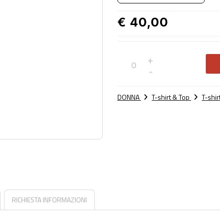
€ 40,00
+
Non
-
disponibile
DONNA
T-shirt & Top
T-shirt
RICHIESTA INFORMAZIONI