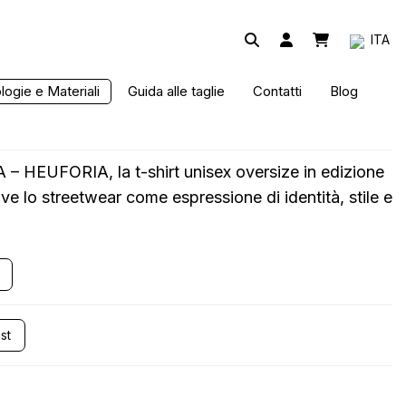
ITA
ON T-SHIRT ASTRA
ogie e Materiali
Guida alle taglie
Contatti
Blog
– HEUFORIA, la t-shirt unisex oversize in edizione
ive lo streetwear come espressione di identità, stile e
st