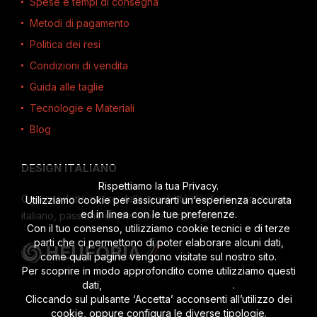
Spese e tempi di consegna
Metodi di pagamento
Politica dei resi
Condizioni di vendita
Guida alle taglie
Tecnologie e Materiali
Blog
DESIGN ITALIANO
Rispettiamo la tua Privacy.
Ogni prodotto nasce dalla creatività Heuforia, con design
Utilizziamo cookie per assicurarti un’esperienza accurata
ed in linea con le tue preferenze.
italiano, passione e attenzione al dettaglio.
Con il tuo consenso, utilizziamo cookie tecnici e di terze
parti che ci permettono di poter elaborare alcuni dati,
come quali pagine vengono visitate sul nostro sito.
Per scoprire in modo approfondito come utilizziamo questi
dati,
leggi l’informativa completa
.
Cliccando sul pulsante ‘Accetta’ acconsenti all’utilizzo dei
cookie, oppure configura le diverse tipologie.