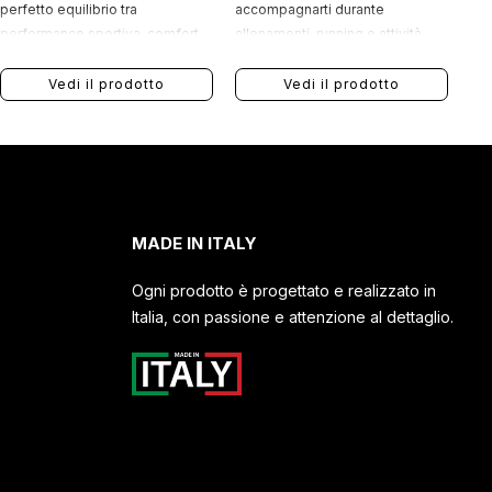
perfetto equilibrio tra
accompagnarti durante
performance sportiva, comfort
allenamenti, running e attività
quotidiano e stile
fitness con uno stile
contemporaneo.
contemporaneo, dinamico e
Vedi il prodotto
Vedi il prodotto
performante.
MADE IN ITALY
Ogni prodotto è progettato e realizzato in
Italia, con passione e attenzione al dettaglio.