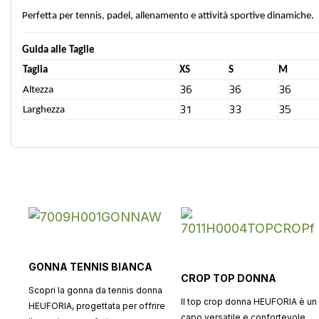
Perfetta per tennis, padel, allenamento e attività sportive dinamiche.
Guida alle Taglie
Taglia
XS
S
M
36
36
36
Altezza
31
33
35
Larghezza
GONNA TENNIS BIANCA
CROP TOP DONNA
Scopri la gonna da tennis donna
Il top crop donna HEUFORIA è un
HEUFORIA, progettata per offrire
capo versatile e confortevole