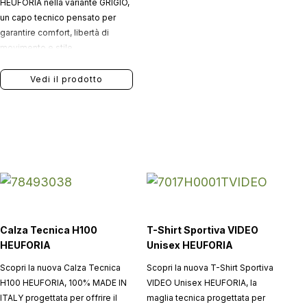
HEUFORIA nella variante GRIGIO,
un capo tecnico pensato per
garantire comfort, libertà di
movimento e stile
contemporaneo durante ogni
match.
Vedi il prodotto
Calza Tecnica H100
T-Shirt Sportiva VIDEO
HEUFORIA
Unisex HEUFORIA
Scopri la nuova Calza Tecnica
Scopri la nuova T-Shirt Sportiva
H100 HEUFORIA, 100% MADE IN
VIDEO Unisex HEUFORIA, la
ITALY progettata per offrire il
maglia tecnica progettata per