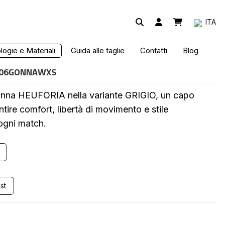
ITA
 GRIGIO DONNA HEUFORIA
ogie e Materiali
Guida alle taglie
Contatti
Blog
006GONNAWXS
donna HEUFORIA nella variante GRIGIO, un capo
tire comfort, libertà di movimento e stile
ogni match.
st