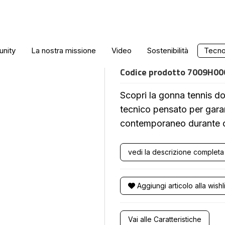
GONNA TENNIS
nity
La nostra missione
Video
Sostenibilità
Tecnol
Codice prodotto
7009H0
Scopri la gonna tennis 
tecnico pensato per garan
contemporaneo durante 
vedi la descrizione completa
Aggiungi articolo alla wishli
Vai alle Caratteristiche