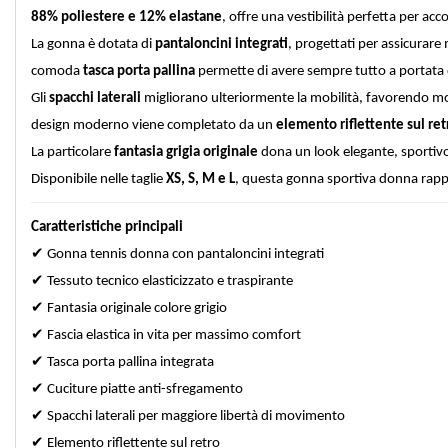
88% poliestere e 12% elastane
, offre una vestibilità perfetta per a
La gonna è dotata di
pantaloncini integrati
, progettati per assicurare 
comoda
tasca porta pallina
permette di avere sempre tutto a portata 
Gli
spacchi laterali
migliorano ulteriormente la mobilità, favorendo mov
design moderno viene completato da un
elemento riflettente sul ret
La particolare
fantasia grigia originale
dona un look elegante, sportivo 
Disponibile nelle taglie
XS, S, M e L
, questa gonna sportiva donna rappr
Caratteristiche principali
✔
Gonna tennis donna con pantaloncini integrati
✔
Tessuto tecnico elasticizzato e traspirante
✔
Fantasia originale colore grigio
✔
Fascia elastica in vita per massimo comfort
✔
Tasca porta pallina integrata
✔
Cuciture piatte anti-sfregamento
✔
Spacchi laterali per maggiore libertà di movimento
✔
Elemento riflettente sul retro