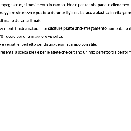
ccompagnare ogni movimento in campo, ideale per tennis, padel e allenamenti 
maggiore sicurezza e praticità durante il gioco. La
fascia elastica in vita
garan
di mano durante il match.
imenti fluidi e naturali. Le
cuciture piatte anti-sfregamento
aumentano il c
ro
, ideale per una maggiore visibilità.
e versatile, perfetto per distinguersi in campo con stile.
esenta la scelta ideale per le atlete che cercano un mix perfetto tra perfor