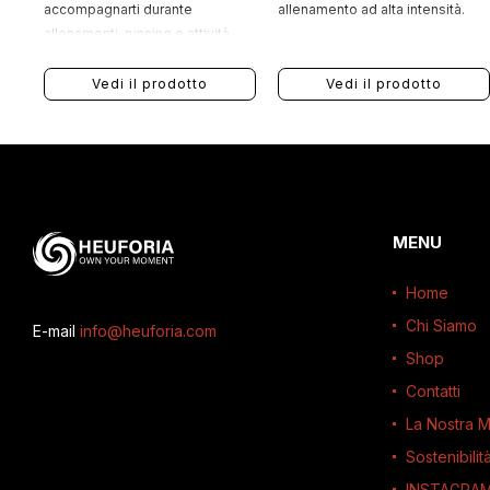
accompagnarti durante
allenamento ad alta intensità.
allenamenti, running e attività
sportive quotidiane con uno stile
essenziale, moderno e
Vedi il prodotto
Vedi il prodotto
performance-oriented.
MENU
Home
Chi Siamo
E-mail
info@heuforia.com
Shop
Contatti
La Nostra M
Sostenibilit
INSTAGRA