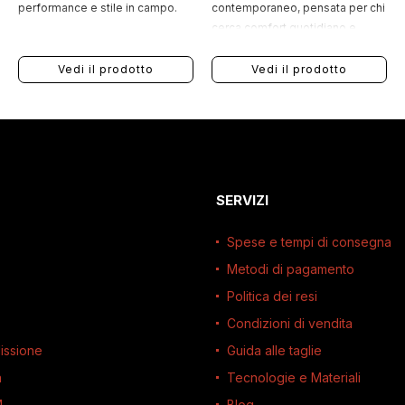
performance e stile in campo.
contemporaneo, pensata per chi
cerca comfort quotidiano e
dettagli originali.
Vedi il prodotto
Vedi il prodotto
SERVIZI
Spese e tempi di consegna
Metodi di pagamento
Politica dei resi
Condizioni di vendita
issione
Guida alle taglie
à
Tecnologie e Materiali
M
Blog