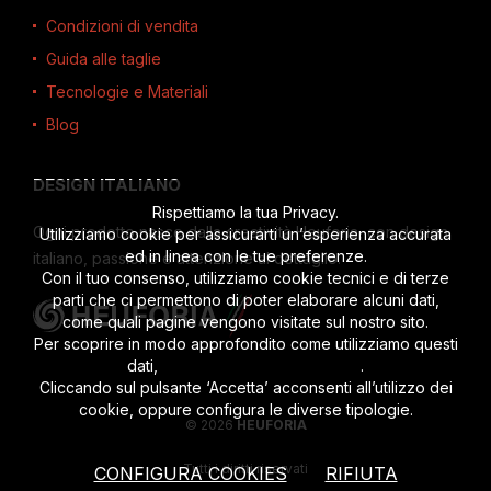
Condizioni di vendita
Guida alle taglie
Tecnologie e Materiali
Blog
DESIGN ITALIANO
Rispettiamo la tua Privacy.
Ogni prodotto nasce dalla creatività Heuforia, con design
Utilizziamo cookie per assicurarti un’esperienza accurata
ed in linea con le tue preferenze.
italiano, passione e attenzione al dettaglio.
Con il tuo consenso, utilizziamo cookie tecnici e di terze
parti che ci permettono di poter elaborare alcuni dati,
come quali pagine vengono visitate sul nostro sito.
Per scoprire in modo approfondito come utilizziamo questi
dati,
leggi l’informativa completa
.
Cliccando sul pulsante ‘Accetta’ acconsenti all’utilizzo dei
cookie, oppure configura le diverse tipologie.
© 2026
HEUFORIA
Tutti i diritti riservati
CONFIGURA COOKIES
RIFIUTA