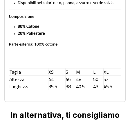
Disponibili nei colori nero, panna, azzurro e verde salvia
Composizione
80% Cotone
20% Poliestere
Parte esterna: 100% cotone.
Taglia
XS
S
M
L
XL
Altezza
44
46
48
50
52
Larghezza
35.5
38
40.5
43
45.5
In alternativa, ti consigliamo