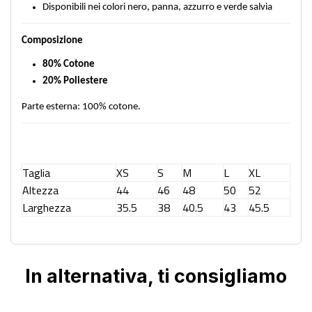
Disponibili nei colori nero, panna, azzurro e verde salvia
Composizione
80% Cotone
20% Poliestere
Parte esterna: 100% cotone.
Taglia
XS
S
M
L
XL
Altezza
44
46
48
50
52
Larghezza
35.5
38
40.5
43
45.5
In alternativa, ti consigliamo