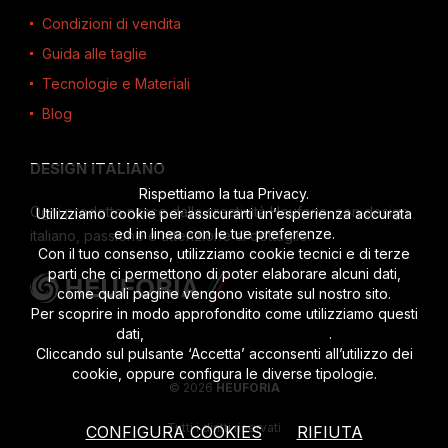
Condizioni di vendita
Guida alle taglie
Tecnologie e Materiali
Blog
DESIGN ITALIANO
Rispettiamo la tua Privacy.
Ogni prodotto nasce dalla creatività Heuforia, con design
Utilizziamo cookie per assicurarti un’esperienza accurata
ed in linea con le tue preferenze.
italiano, passione e attenzione al dettaglio.
Con il tuo consenso, utilizziamo cookie tecnici e di terze
parti che ci permettono di poter elaborare alcuni dati,
come quali pagine vengono visitate sul nostro sito.
Per scoprire in modo approfondito come utilizziamo questi
dati,
leggi l’informativa completa
.
Cliccando sul pulsante ‘Accetta’ acconsenti all’utilizzo dei
cookie, oppure configura le diverse tipologie.
© 2026
HEUFORIA
Tutti i diritti riservati
CONFIGURA COOKIES
RIFIUTA