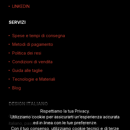
LINKEDIN
SERVIZI
Spese e tempi di consegna
Metodi di pagamento
Politica dei resi
Condizioni di vendita
Guida alle taglie
Tecnologie e Materiali
Blog
DESIGN ITALIANO
Rispettiamo la tua Privacy.
Ogni prodotto nasce dalla creatività Heuforia, con design
Utilizziamo cookie per assicurarti un’esperienza accurata
ed in linea con le tue preferenze.
italiano, passione e attenzione al dettaglio.
Con il tuo consenso, utilizziamo cookie tecnici e di terze