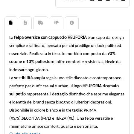
La
felpa oversize con cappuccio HEUFORIA
è un capo dal design
semplice e raffinato, pensato per chi predilige un look pulito ed
essenziale. Realizzata in tessuto morbido composto da
90%
cotone e 10% poliestere
, offre comfort e resistenza, ideale da
indossare ogni giorno.
La
vestibilità ampia
regala uno stile rilassato e contemporaneo,
perfetto per outfit casual e urban. Il
logo HEUFORIA ricamato
sul petto
rappresenta il dettaglio distintivo che esprime eleganza
e identità del brand senza bisogno di ulteriori decorazioni.
Disponibile in colore
bianco
e in tre taglie:
PRIMA
(XS/S)
,
SECONDA (M/L) e TERZA (XL)
. Una felpa versatile e
minimal che unisce comfort, qualità e personalità.