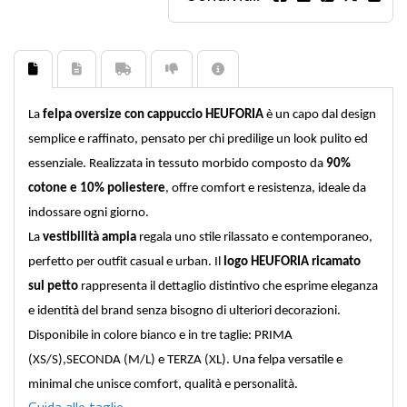
La
felpa oversize con cappuccio HEUFORIA
è un capo dal design
semplice e raffinato, pensato per chi predilige un look pulito ed
essenziale. Realizzata in tessuto morbido composto da
90%
cotone e 10% poliestere
, offre comfort e resistenza, ideale da
indossare ogni giorno.
La
vestibilità ampia
regala uno stile rilassato e contemporaneo,
perfetto per outfit casual e urban. Il
logo HEUFORIA ricamato
sul petto
rappresenta il dettaglio distintivo che esprime eleganza
e identità del brand senza bisogno di ulteriori decorazioni.
Disponibile in colore
bianco
e in tre taglie:
PRIMA
(XS/S)
,
SECONDA (M/L) e TERZA (XL)
. Una felpa versatile e
minimal che unisce comfort, qualità e personalità.