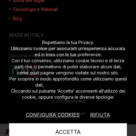
Guida alle taglie
Tecnologie e Materiali
Blog
MADE IN ITALY
Rispettiamo la tua Privacy.
Ogni prodotto è progettato e realizzato in Italia, con
Utilizziamo cookie per assicurarti un’esperienza accurata
ed in linea con le tue preferenze.
passione e attenzione al dettaglio.
Con il tuo consenso, utilizziamo cookie tecnici e di terze
parti che ci permettono di poter elaborare alcuni dati,
come quali pagine vengono visitate sul nostro sito.
Per scoprire in modo approfondito come utilizziamo questi
dati,
leggi l’informativa completa
.
Cliccando sul pulsante ‘Accetta’ acconsenti all’utilizzo dei
cookie, oppure configura le diverse tipologie.
© 2026
HEUFORIA
Tutti i diritti riservati
CONFIGURA COOKIES
RIFIUTA
P.iva 02622190201
|
Privacy Policy
|
Cookies Policy
ACCETTA
Parla con Timmy