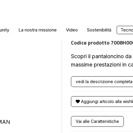
PANTALONCINO
nity
La nostra missione
Video
Sostenibilità
Tecnol
Codice prodotto
7008H00
Scopri il pantaloncino d
massime prestazioni in 
vedi la descrizione completa
Aggiungi articolo alla wishli
Vai alle Caratteristiche