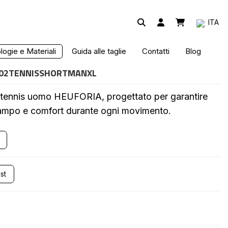
ITA
 DA TENNIS
ogie e Materiali
Guida alle taglie
Contatti
Blog
02TENNISSHORTMANXL
a tennis uomo HEUFORIA, progettato per garantire
campo e comfort durante ogni movimento.
st