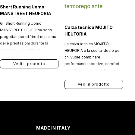
Short Running Uomo
MANSTREET HEUFORIA
Gli Short Running Uomo
Calza tecnica MOJITO
MANSTREET HEUFORIA sono
HEUFORIA
progettati per offrire il massimo
delle prestazioni durante la
La calza tecnica MOJITO
corsa e gli allenamenti,
HEUFORIA è la scelta ideale per
combinando leggerezza,
chi vuole combinare
traspirabilità e funzionalità in un
Vedi il prodotto
performance sportive, comfort
unico capo tecnico.
quotidiano e uno stile fresco e
originale.
Vedi il prodotto
MADE IN ITALY