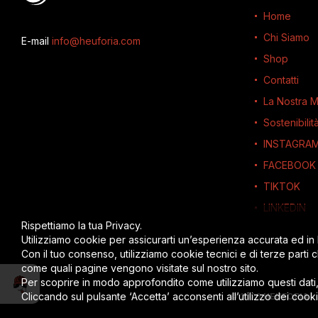
Home
Chi Siamo
E-mail
info@heuforia.com
Shop
Contatti
La Nostra M
Sostenibilit
INSTAGRA
FACEBOOK
TIKTOK
LINKEDIN
Rispettiamo la tua Privacy.
Utilizziamo cookie per assicurarti un’esperienza accurata ed in
Con il tuo consenso, utilizziamo cookie tecnici e di terze parti 
come quali pagine vengono visitate sul nostro sito.
Per scoprire in modo approfondito come utilizziamo questi dati
Parla con Timmy
Cliccando sul pulsante ‘Accetta’ acconsenti all’utilizzo dei cook
© 2026
HEUFORIA
-