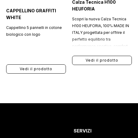
Calza Tecnica H100
HEUFORIA
CAPPELLINO GRAFFITI
WHITE
Scopri la nuova Calza Tecnica
H100 HEUFORIA, 100% MADE IN
Cappellino 5 pannelli in cotone
ITALY progettata per offrire il
biologico con logo
perfetto equilibrio tra
performance sportiva, comfort
quotidiano e stile
contemporaneo.
Vedi il prodotto
Vedi il prodotto
SERVIZI