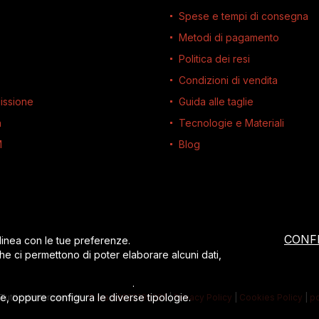
Spese e tempi di consegna
Metodi di pagamento
Politica dei resi
Condizioni di vendita
issione
Guida alle taglie
à
Tecnologie e Materiali
M
Blog
CONF
 linea con le tue preferenze.
che ci permettono di poter elaborare alcuni dati,
,
leggi l’informativa completa
.
ie, oppure configura le diverse tipologie.
Tutti i diritti riservati
-
P.iva 02622190201
|
Privacy Policy
|
Cookies Policy
|
p