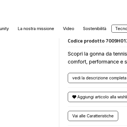
GONNA TENNIS
nity
La nostra missione
Video
Sostenibilità
Tecnol
Codice prodotto
7009H0
Scopri la gonna da tenni
comfort, performance e s
vedi la descrizione completa
Aggiungi articolo alla wishli
Vai alle Caratteristiche