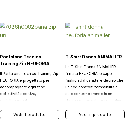
Pantalone Tecnico
T-Shirt Donna ANIMALIER
Training Zip HEUFORIA
La T-Shirt Donna ANIMALIER
Il Pantalone Tecnico Training Zip
firmata HEUFORIA, è capo
HEUFORIA è progettato per
fashion dal carattere deciso che
accompagnare ogni fase
unisce comfort, femminilità e
dell'attività sportiva,
stile contemporaneo in un
dall'allenamento al
design essenziale ma distintivo.
riscaldamento fino al tempo
libero.
Vedi il prodotto
Vedi il prodotto