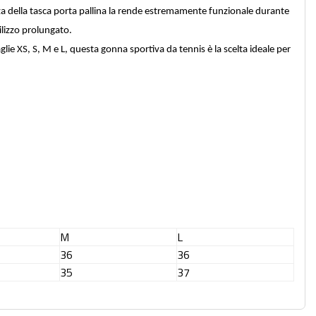
esenza della tasca porta pallina la rende estremamente funzionale durante
ilizzo prolungato.
ie XS, S, M e L, questa gonna sportiva da tennis è la scelta ideale per
M
L
36
36
35
37