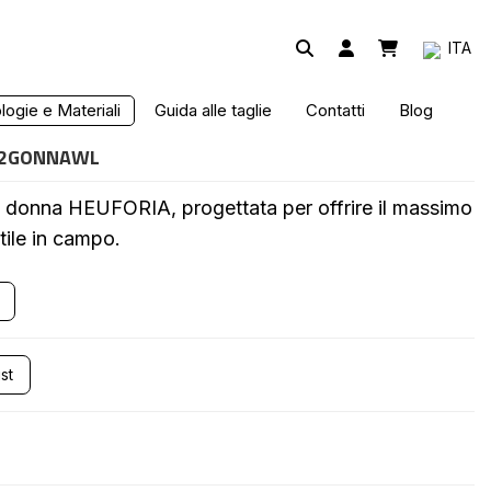
ITA
 FANTASIA MARRONE
ogie e Materiali
Guida alle taglie
Contatti
Blog
12GONNAWL
s donna HEUFORIA, progettata per offrire il massimo
tile in campo.
st