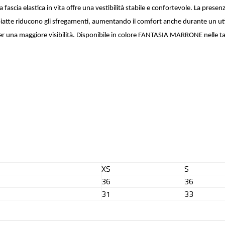
la fascia elastica in vita offre una vestibilità stabile e confortevole. La pr
re piatte riducono gli sfregamenti, aumentando il comfort anche durante un ut
r una maggiore visibilità. Disponibile in colore FANTASIA MARRONE nelle tagl
XS
S
36
36
31
33