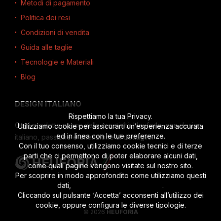
Metodi di pagamento
Politica dei resi
Condizioni di vendita
Guida alle taglie
Tecnologie e Materiali
Blog
DESIGN ITALIANO
Rispettiamo la tua Privacy.
Ogni prodotto nasce dalla creatività Heuforia, con design
Utilizziamo cookie per assicurarti un’esperienza accurata
ed in linea con le tue preferenze.
italiano, passione e attenzione al dettaglio.
Con il tuo consenso, utilizziamo cookie tecnici e di terze
parti che ci permettono di poter elaborare alcuni dati,
come quali pagine vengono visitate sul nostro sito.
Per scoprire in modo approfondito come utilizziamo questi
dati,
leggi l’informativa completa
.
Cliccando sul pulsante ‘Accetta’ acconsenti all’utilizzo dei
cookie, oppure configura le diverse tipologie.
© 2026
HEUFORIA