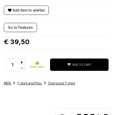
Add item to wishlist
Go to Features
€ 39,50
+
ADD TO CART
-
AVAILABLE
MEN
T-shirt and Polo
Oversized T-shirt