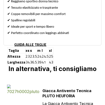
✔
Reggiseno sportivo donna tecnico
✔
Tessuto elasticizzato e traspirante
✔
Coppe removibili per massimo comfort
✔
Spalline regolabili
✔
Ideale per sport e tempo libero
✔
Perfetto coordinato con leggings abbinati
GUIDA ALLE TAGLIE
Taglia
xs
s
m
l
xl
Altezza
23
23.5
24
24.5
25
Larghezza
34
36.5
39
41
43
In alternativa, ti consigliamo
Giacca Antivento Tecnica
PLUTO HEUFORIA
La Giacca Antivento Tecnica