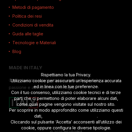
Metodi di pagamento
Politica dei resi
Condizioni di vendita
Guida alle taglie
Tecnologie e Materiali
Blog
MADE IN ITALY
Rispettiamo la tua Privacy.
Ogni prodotto è progettato e realizzato in Italia, con
Utilizziamo cookie per assicurarti un’esperienza accurata
ed in linea con le tue preferenze.
passione e attenzione al dettaglio.
Con il tuo consenso, utilizziamo cookie tecnici e di terze
parti che ci permettono di poter elaborare alcuni dati,
come quali pagine vengono visitate sul nostro sito.
Per scoprire in modo approfondito come utilizziamo questi
dati,
leggi l’informativa completa
.
Cliccando sul pulsante ‘Accetta’ acconsenti all’utilizzo dei
cookie, oppure configura le diverse tipologie.
© 2026
HEUFORIA