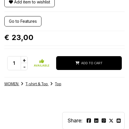
Add item to wishlist
Go to Features
€ 23,00
+
ADD TO CART
-
AVAILABLE
WOMEN
T-shirt & Top
Top
Share: