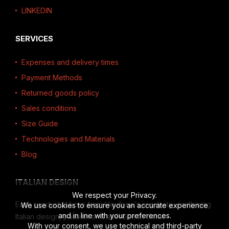
LINKEDIN
SERVICES
Expenses and delivery times
Payment Methods
Returned goods policy
Sales conditions
Size Guide
Technologies and Materials
Blog
ITALIAN DESIGN
We respect your Privacy.
Each product is born from Heuforia's creativity, combining
We use cookies to ensure you an accurate experience
and in line with your preferences.
Italian design, passion and attention to detail.
With your consent, we use technical and third-party