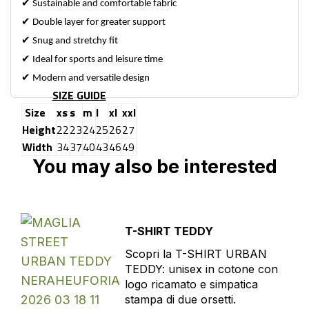
✔
Sustainable and comfortable fabric
✔
Double layer for greater support
✔
Snug and stretchy fit
✔
Ideal for sports and leisure time
✔
Modern and versatile design
SIZE GUIDE
Size
xs
s
m
l
xl
xxl
Height
22
23
24
25
26
27
Width
34
37
40
43
46
49
You may also be interested
T-SHIRT TEDDY
Scopri la T-SHIRT URBAN
TEDDY: unisex in cotone con
logo ricamato e simpatica
stampa di due orsetti.