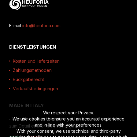
E-mail
info@heuforia.com
DIENSTLEISTUNGEN
Kosten und lieferzeiten
Zahlungsmethoden
Rückgaberecht
Verkaufsbedingungen
MADE IN ITALY
We respect your Privacy.
Jedes Produkt wird in Italien mit Leidenschaft und Liebe
We use cookies to ensure you an accurate experience
and in line with your preferences.
zum Detail entworfen und hergestellt.
With your consent, we use technical and third-party