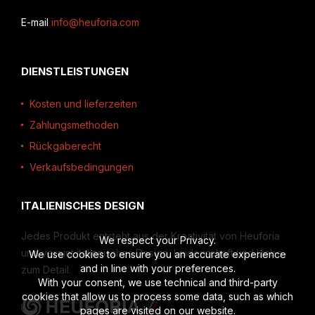
E-mail
info@heuforia.com
DIENSTLEISTUNGEN
Kosten und lieferzeiten
Zahlungsmethoden
Rückgaberecht
Verkaufsbedingungen
ITALIENISCHES DESIGN
Jedes Produkt entsteht aus der Kreativität von Heuforia
We respect your Privacy.
und vereint italienisches Design, Leidenschaft und Liebe
We use cookies to ensure you an accurate experience
and in line with your preferences.
zum Detail.
With your consent, we use technical and third-party
cookies that allow us to process some data, such as which
pages are visited on our website.