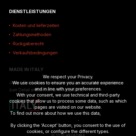
DIENSTLEISTUNGEN
Kosten und lieferzeiten
Zahlungsmethoden
Rückgaberecht
Verkaufsbedingungen
MADE IN ITALY
We respect your Privacy.
Jedes Produkt wird in Italien mit Leidenschaft und Liebe
We use cookies to ensure you an accurate experience
and in line with your preferences.
zum Detail entworfen und hergestellt.
With your consent, we use technical and third-party
cookies that allow us to process some data, such as which
pages are visited on our website.
To find out more about how we use this data,
read the full
disclosure
.
By clicking the ‘Accept’ button, you consent to the use of
cookies, or configure the different types.
© 2026
HEUFORIA