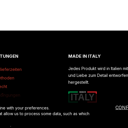
STUNGEN
MADE IN ITALY
Jedes Produkt wird in Italien mi
lieferzeiten
und Liebe zum Detail entworfe
ethoden
hergestellt.
echt
edingungen
CONF
ine with your preferences.
at allow us to process some data, such as which
losure
.