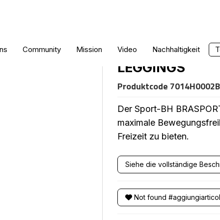
SPORT-BH LAV
ns
Community
Mission
Video
Nachhaltigkeit
T
LEGGINGS
Produktcode
7014H0002
Der Sport-BH BRASPORT 
maximale Bewegungsfreihe
Freizeit zu bieten.
Siehe die vollständige Besc
Not found #aggiungiartico