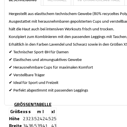
Hergestellt aus elastischem technischem Gewebe (80% recyceltes Pol
Ausgestattet mit herausnehmbaren gepolsterten Cups und verstellbare
hält die Haut auch bei intensiven Workouts frisch und trocken.
Konzipiert zum Kombinieren mit den passenden Leggings mit Taschen, e
Erhältlich in den Farben Lavendel und Schwarz sowie in den Größen XS
✔
Technischer Sport-BH für Damen
✔
Elastisches und atmungsaktives Gewebe
✔
Herausnehmbare Cups für maximalen Komfort
✔
Verstellbare Träger
✔
Ideal für Sport und Freizeit
✔
Perfekt abgestimmt mit passenden Leggings
GRÖSSENTABELLE
Größe
xs
s
m
l
xl
Höhe
23
23.5
24
24.5
25
Breite
34
36.5
39
41
43