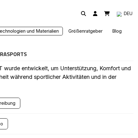
DEU
ENDEL KOMBINIERT MIT
echnologien und Materialien
Größenratgeber
Blog
BRASPORTS
wurde entwickelt, um Unterstützung, Komfort und
it während sportlicher Aktivitäten und in der
hreibung
lo