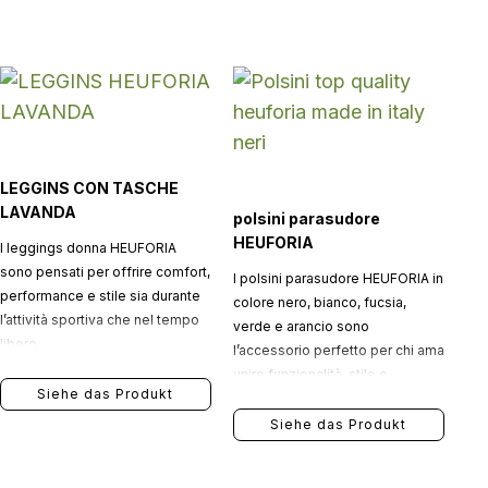
LEGGINS CON TASCHE
LAVANDA
polsini parasudore
HEUFORIA
I leggings donna HEUFORIA
sono pensati per offrire comfort,
I polsini parasudore HEUFORIA in
performance e stile sia durante
colore nero, bianco, fucsia,
l’attività sportiva che nel tempo
verde e arancio sono
libero.
l’accessorio perfetto per chi ama
unire funzionalità, stile e
Siehe das Produkt
personalità. Realizzati in
morbido cotone, garantiscono
Siehe das Produkt
comfort, traspirabilità e una
calzata avvolgente, assorbendo