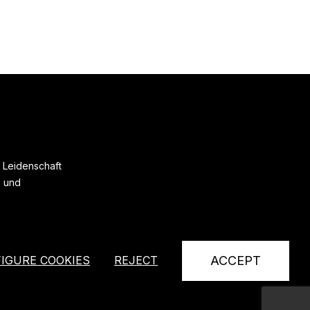
efficacemente il sudore durante
l’attività sportiva o l’uso
quotidiano.
t Leidenschaft
n und
IGURE COOKIES
REJECT
ACCEPT