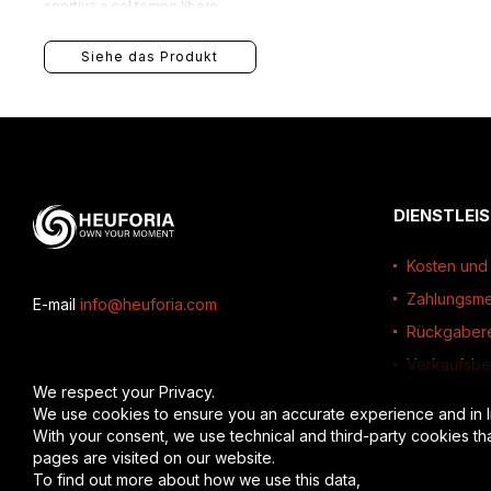
sportiva e nel tempo libero.
Siehe das Produkt
DIENSTLEI
Kosten und 
Zahlungsm
E-mail
info@heuforia.com
Rückgaber
Verkaufsb
We respect your Privacy.
We use cookies to ensure you an accurate experience and in l
With your consent, we use technical and third-party cookies th
pages are visited on our website.
To find out more about how we use this data,
read the full disc