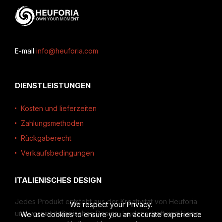
E-mail
info@heuforia.com
DIENSTLEISTUNGEN
Kosten und lieferzeiten
Zahlungsmethoden
Rückgaberecht
Verkaufsbedingungen
ITALIENISCHES DESIGN
Jedes Produkt entsteht aus der Kreativität von Heuforia
We respect your Privacy.
und vereint italienisches Design, Leidenschaft und Liebe
We use cookies to ensure you an accurate experience