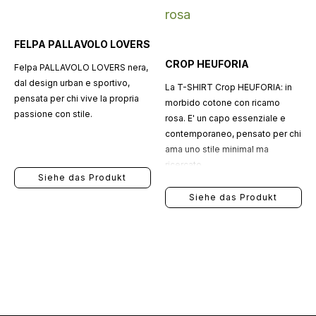
FELPA PALLAVOLO LOVERS
CROP HEUFORIA
Felpa PALLAVOLO LOVERS nera,
dal design urban e sportivo,
La T-SHIRT Crop HEUFORIA: in
pensata per chi vive la propria
morbido cotone con ricamo
passione con stile.
rosa. E' un capo essenziale e
contemporaneo, pensato per chi
ama uno stile minimal ma
ricercato.
Siehe das Produkt
Siehe das Produkt