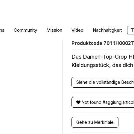
DAMEN-CROP-
ns
Community
Mission
Video
Nachhaltigkeit
T
Produktcode
7011H0002
Das Damen-Top-Crop HEU
Kleidungsstück, das dich 
Siehe die vollständige Besc
Not found #aggiungiartico
Gehe zu Merkmale