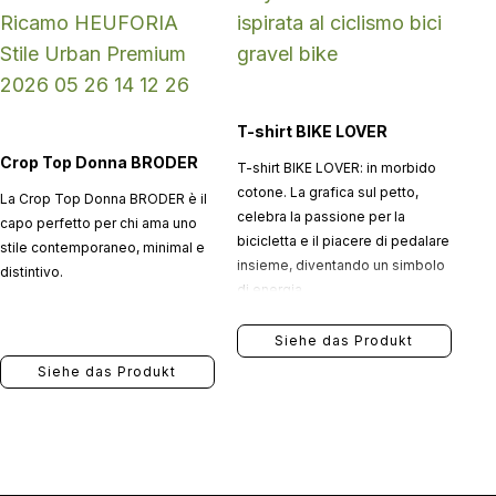
T-shirt BIKE LOVER
Crop Top Donna BRODER
T-shirt BIKE LOVER: in morbido
cotone. La grafica sul petto,
La Crop Top Donna BRODER è il
celebra la passione per la
capo perfetto per chi ama uno
bicicletta e il piacere di pedalare
stile contemporaneo, minimal e
insieme, diventando un simbolo
distintivo.
di energia.
Siehe das Produkt
Siehe das Produkt