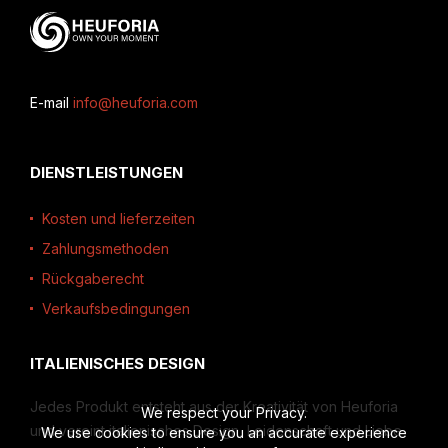
E-mail
info@heuforia.com
DIENSTLEISTUNGEN
Kosten und lieferzeiten
Zahlungsmethoden
Rückgaberecht
Verkaufsbedingungen
ITALIENISCHES DESIGN
Jedes Produkt entsteht aus der Kreativität von Heuforia
We respect your Privacy.
und vereint italienisches Design, Leidenschaft und Liebe
We use cookies to ensure you an accurate experience