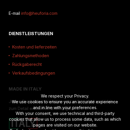
E-mail
info@heuforia.com
DIENSTLEISTUNGEN
Kosten und lieferzeiten
Zahlungsmethoden
Rückgaberecht
Verkaufsbedingungen
MADE IN ITALY
We respect your Privacy.
Jedes Produkt wird in Italien mit Leidenschaft und Liebe
We use cookies to ensure you an accurate experience
and in line with your preferences.
zum Detail entworfen und hergestellt.
With your consent, we use technical and third-party
cookies that allow us to process some data, such as which
pages are visited on our website.