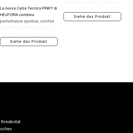
performance sportiva, comfort
La nuova Calza Tecnica PINKY di
quotidiano e stile
HEUFORIA combina
contemporaneo.
Siehe das Produkt
performance sportive, comfort
avanzato e uno stile energico e
distintivo.
Siehe das Produkt
Kreativität
nisches