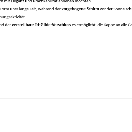
sich mit Eleganz und Praktikabilität abheben möchten.
 Form über lange Zeit, während der
vorgebogene Schirm
vor der Sonne schü
mungsaktivität.
end der
verstellbare Tri-Glide-Verschluss
es ermöglicht, die Kappe an alle 