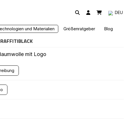
DEU
TZE SCHWARZ
echnologien und Materialien
Größenratgeber
Blog
RAFFITIBLACK
Baumwolle mit Logo
hreibung
lo