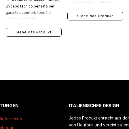
cerca comfort quotidiano e
un capo tecnico pensato per
dettagli originali.
garantire comfort, libertà di
Siehe das Produkt
movimento e stile
contemporaneo durante ogni
match.
Siehe das Produkt
STUNGEN
ITALIENISCHES DESIGN
Jedes Produkt entsteht aus der 
lieferzeiten
von Heuforia und vereint italie
ethoden