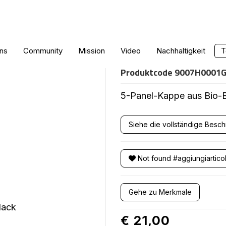
GRAFFITI-MÜ
ns
Community
Mission
Video
Nachhaltigkeit
T
Produktcode
9007H0001G
5-Panel-Kappe aus Bio-
Siehe die vollständige Besc
Not found #aggiungiartico
Gehe zu Merkmale
€ 21,00