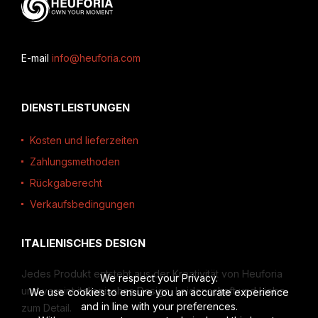
E-mail
info@heuforia.com
DIENSTLEISTUNGEN
Kosten und lieferzeiten
Zahlungsmethoden
Rückgaberecht
Verkaufsbedingungen
ITALIENISCHES DESIGN
Jedes Produkt entsteht aus der Kreativität von Heuforia
We respect your Privacy.
und vereint italienisches Design, Leidenschaft und Liebe
We use cookies to ensure you an accurate experience
and in line with your preferences.
zum Detail.