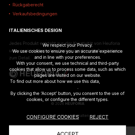
Rückgaberecht
Verkaufsbedingungen
ITALIENISCHES DESIGN
Jedes Produkt entsteht aus der Kreativität von Heuforia
We respect your Privacy.
und vereint italienisches Design, Leidenschaft und Liebe
We use cookies to ensure you an accurate experience
and in line with your preferences.
zum Detail.
With your consent, we use technical and third-party
cookies that allow us to process some data, such as which
pages are visited on our website.
To find out more about how we use this data,
read the full
disclosure
.
By clicking the ‘Accept’ button, you consent to the use of
cookies, or configure the different types.
© 2026
HEUFORIA
Alle Rechte vorbehalten
CONFIGURE COOKIES
REJECT
Privacy Policy
|
Cookies Policy
ACCEPT