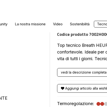
TOP BREATH
nity
La nostra missione
Video
Sostenibilità
Tecnol
Codice prodotto
7002H00
Top tecnico Breath HEUFO
confortevole. Ideale per c
vita di tutti i giorni. T
vedi la descrizione completa
Aggiungi articolo alla wishli
Termoregolazione: