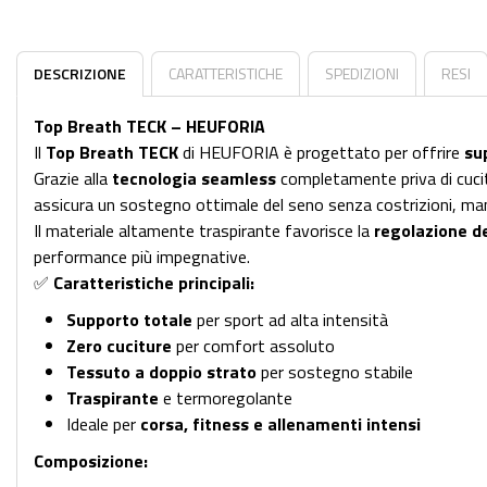
DESCRIZIONE
CARATTERISTICHE
SPEDIZIONI
RESI
Top Breath TECK – HEUFORIA
Il
Top Breath TECK
di HEUFORIA è progettato per offrire
su
Grazie alla
tecnologia seamless
completamente priva di cucit
assicura un sostegno ottimale del seno senza costrizioni, mante
Il materiale altamente traspirante favorisce la
regolazione d
performance più impegnative.
✅
Caratteristiche principali:
Supporto totale
per sport ad alta intensità
Zero cuciture
per comfort assoluto
Tessuto a doppio strato
per sostegno stabile
Traspirante
e termoregolante
Ideale per
corsa, fitness e allenamenti intensi
Composizione: