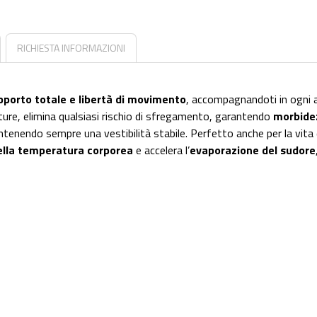
RICHIESTA INFORMAZIONI
pporto totale e libertà di movimento
, accompagnandoti in ogni att
ure, elimina qualsiasi rischio di sfregamento, garantendo
morbidez
nendo sempre una vestibilità stabile. Perfetto anche per la vita di 
ella temperatura corporea
e accelera l’
evaporazione del sudore