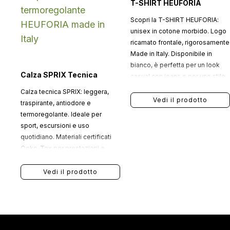
T-SHIRT HEUFORIA
Scopri la T-SHIRT HEUFORIA:
unisex in cotone morbido. Logo
ricamato frontale, rigorosamente
Made in Italy. Disponibile in
bianco, è perfetta per un look
Calza SPRIX Tecnica
casual con jeans o per uno stile
più elegante indossata sotto una
Calza tecnica SPRIX: leggera,
giacca.
Vedi il prodotto
traspirante, antiodore e
termoregolante. Ideale per
sport, escursioni e uso
quotidiano. Materiali certificati
Oeko-Tex per prestazioni e
comfort duraturi.
Vedi il prodotto