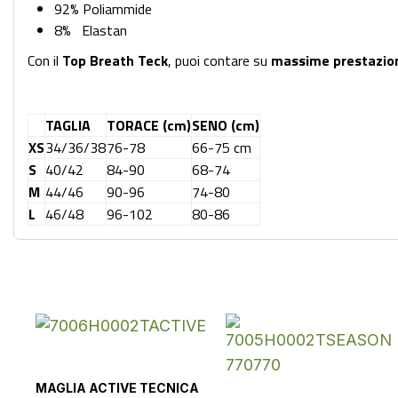
92% Poliammide
8% Elastan
Con il
Top Breath Teck
, puoi contare su
massime prestazion
TAGLIA
TORACE (cm)
SENO (cm)
XS
34/36/38
76-78
66-75 cm
S
40/42
84-90
68-74
M
44/46
90-96
74-80
L
46/48
96-102
80-86
MAGLIA ACTIVE TECNICA