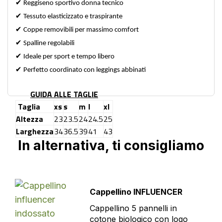
✔
Reggiseno sportivo donna tecnico
✔
Tessuto elasticizzato e traspirante
✔
Coppe removibili per massimo comfort
✔
Spalline regolabili
✔
Ideale per sport e tempo libero
✔
Perfetto coordinato con leggings abbinati
GUIDA ALLE TAGLIE
Taglia
xs
s
m
l
xl
Altezza
23
23.5
24
24.5
25
Larghezza
34
36.5
39
41
43
In alternativa, ti consigliamo
Cappellino INFLUENCER
Cappellino 5 pannelli in
cotone biologico con logo