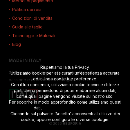
Metodi di pagamento
Politica dei resi
Condizioni di vendita
Guida alle taglie
Tecnologie e Materiali
Blog
MADE IN ITALY
Rispettiamo la tua Privacy.
Ogni prodotto è progettato e realizzato in Italia, con
Utilizziamo cookie per assicurarti un’esperienza accurata
ed in linea con le tue preferenze.
passione e attenzione al dettaglio.
Con il tuo consenso, utilizziamo cookie tecnici e di terze
parti che ci permettono di poter elaborare alcuni dati,
come quali pagine vengono visitate sul nostro sito.
Per scoprire in modo approfondito come utilizziamo questi
dati,
leggi l’informativa completa
.
Cliccando sul pulsante ‘Accetta’ acconsenti all’utilizzo dei
cookie, oppure configura le diverse tipologie.
© 2026
HEUFORIA