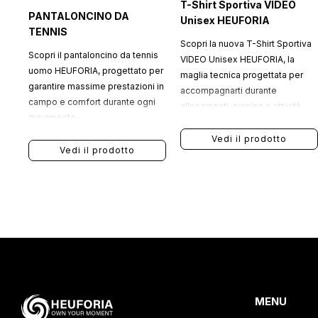
T-Shirt Sportiva VIDEO
PANTALONCINO DA
Unisex HEUFORIA
TENNIS
Scopri la nuova T-Shirt Sportiva
Scopri il pantaloncino da tennis
VIDEO Unisex HEUFORIA, la
uomo HEUFORIA, progettato per
maglia tecnica progettata per
garantire massime prestazioni in
accompagnarti durante
campo e comfort durante ogni
allenamenti, running e attività
movimento.
fitness con uno stile
contemporaneo, dinamico e
Vedi il prodotto
Vedi il prodotto
performante.
MENU