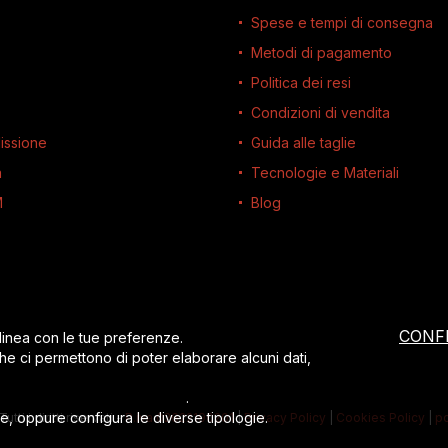
Spese e tempi di consegna
Metodi di pagamento
Politica dei resi
Condizioni di vendita
issione
Guida alle taglie
à
Tecnologie e Materiali
M
Blog
CONF
 linea con le tue preferenze.
che ci permettono di poter elaborare alcuni dati,
,
leggi l’informativa completa
.
ie, oppure configura le diverse tipologie.
Tutti i diritti riservati
-
P.iva 02622190201
|
Privacy Policy
|
Cookies Policy
|
p