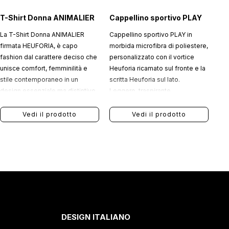
T-Shirt Donna ANIMALIER
Cappellino sportivo PLAY
La T-Shirt Donna ANIMALIER
Cappellino sportivo PLAY in
firmata HEUFORIA, è capo
morbida microfibra di poliestere,
fashion dal carattere deciso che
personalizzato con il vortice
unisce comfort, femminilità e
Heuforia ricamato sul fronte e la
stile contemporaneo in un
scritta Heuforia sul lato.
design essenziale ma distintivo.
Leggero, traspirante,
idrorepellente e regolabile, è
ideale per lo sport e le attività
Vedi il prodotto
Vedi il prodotto
all’aperto.
DESIGN ITALIANO