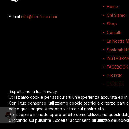
Home
Chi Siamo
E-mail
info@heuforia.com
Shop
Contatti
La Nostra M
Sostenibilit
INSTAGRA
FACEBOOK
TIKTOK
LINKEDIN
Rispettiamo la tua Privacy.
Utilizziamo cookie per assicurarti un’esperienza accurata ed in
Con il tuo consenso, utilizziamo cookie tecnici e di terze parti 
come quali pagine vengono visitate sul nostro sito.
Per scoprire in modo approfondito come utilizziamo questi dati
Parla con Timmy
Cliccando sul pulsante ‘Accetta’ acconsenti all’utilizzo dei cook
© 2026
HEUFORIA
-