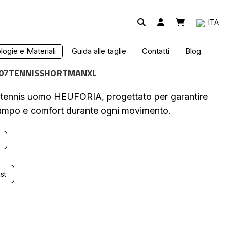
ITA
 DA TENNIS
ogie e Materiali
Guida alle taglie
Contatti
Blog
07TENNISSHORTMANXL
a tennis uomo HEUFORIA, progettato per garantire
campo e comfort durante ogni movimento.
st