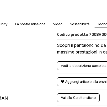
PANTALONCINO
nity
La nostra missione
Video
Sostenibilità
Tecnol
Codice prodotto
7008H00
Scopri il pantaloncino d
massime prestazioni in 
vedi la descrizione completa
Aggiungi articolo alla wishli
Vai alle Caratteristiche