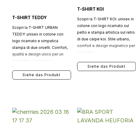
T-SHIRT KOI
T-SHIRT TEDDY
Scopri la T-SHIRT KOI: unisex in
cotone con logo ricamato sul
Scopri la T-SHIRT URBAN
petto e stampa artistica sul retro
TEDDY: unisex in cotone con
di due carpe koi. Stile urbano,
logo ricamato e simpatica
comfort e design magnetico per
stampa di due orsetti. Comfort,
look unici.
qualità e design unico per un
look urbano e creativo.
Siehe das Produkt
Siehe das Produkt