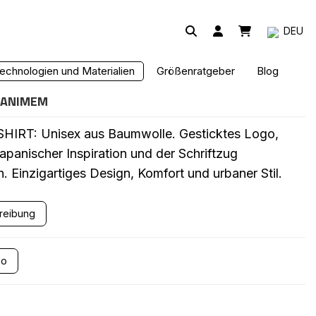
DEU
T
echnologien und Materialien
Größenratgeber
Blog
TANIMEM
HIRT: Unisex aus Baumwolle. Gesticktes Logo,
japanischer Inspiration und der Schriftzug
Einzigartiges Design, Komfort und urbaner Stil.
hreibung
lo