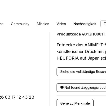
ANIME-T-SHIR
ns
Community
Mission
Video
Nachhaltigkeit
T
Produktcode
4013H0001
Entdecke das ANIME-T-S
künstlerischer Druck mit 
HEUFORIA auf Japanisch. 
Siehe die vollständige Besc
Not found #aggiungiartico
Gehe zu Merkmale