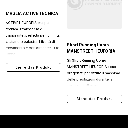
MAGLIA ACTIVE TECNICA
ACTIVE HEUFORIA: maglia
tecnica ultraleggera e
traspirante, perfetta per running,
ciclismo e palestra. Libertà di
Short Running Uomo
movimento e performance tutto
MANSTREET HEUFORIA
l’anno.
Gli Short Running Uomo
MANSTREET HEUFORIA sono
Siehe das Produkt
progettati per offrire il massimo
delle prestazioni durante la
corsa e gli allenamenti,
combinando leggerezza,
traspirabilità e funzionalità in un
Siehe das Produkt
unico capo tecnico.