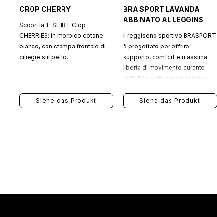
CROP CHERRY
BRA SPORT LAVANDA
ABBINATO AL LEGGINS
Scopri la T-SHIRT Crop
CHERRIES: in morbido cotone
Il reggiseno sportivo BRASPORT
bianco, con stampa frontale di
è progettato per offrire
ciliegie sul petto.
supporto, comfort e massima
libertà di movimento durante
l’attività sportiva e nel tempo
libero.
Siehe das Produkt
Siehe das Produkt