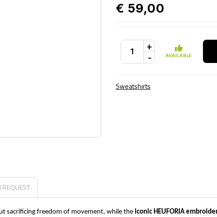
€ 59,00
+
-
AVAILABLE
Sweatshirts
N REQUEST
ut sacrificing freedom of movement, while the
iconic HEUFORIA embroider