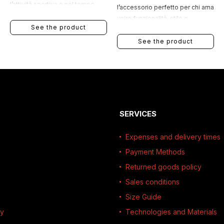
l’attività sportiva e nel tempo
l’accessorio perfetto per chi ama
libero.
unire funzionalità, stile e
See the product
personalità. Realizzati in
morbido cotone, garantiscono
See the product
comfort, traspirabilità e una
calzata avvolgente, assorbendo
efficacemente il sudore durante
l’attività sportiva o l’uso
quotidiano.
SERVICES
Expenses and delivery times
Payment Methods
Returned goods policy
Sales conditions
Size Guide
ty
Technologies and Materials