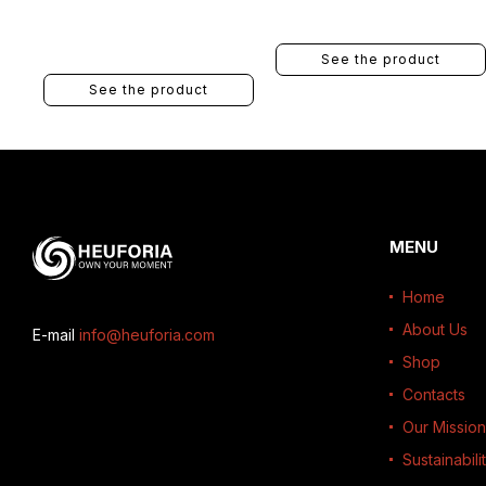
See the product
See the product
MENU
Home
About Us
E-mail
info@heuforia.com
Shop
Contacts
Our Mission
Sustainabili