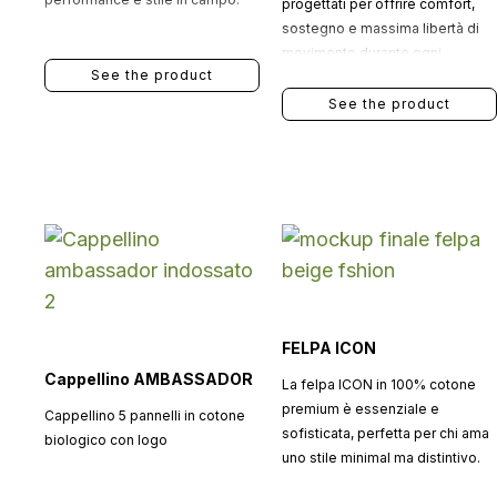
progettati per offrire comfort,
sostegno e massima libertà di
movimento durante ogni
See the product
allenamento.
See the product
FELPA ICON
Cappellino AMBASSADOR
La felpa ICON in 100% cotone
premium è essenziale e
Cappellino 5 pannelli in cotone
sofisticata, perfetta per chi ama
biologico con logo
uno stile minimal ma distintivo.