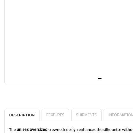
DESCRIPTION
FEATURES
SHIPMENTS
INFORMATIO
The
unisex oversized
crewneck design enhances the silhouette witho