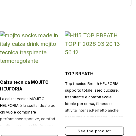
TOP BREATH
Calza tecnica MOJITO
Top tecnico Breath HEUFORIA:
HEUFORIA
supporto totale, zero cuciture,
traspirante e confortevole.
La calza tecnica MOJITO
Ideale per corsa, fitness e
HEUFORIA è la scelta ideale per
attività intense.Perfetto anche
chi vuole combinare
per la vita di tutti i giorni. Tecnico
performance sportive, comfort
quando serve, comodo sempre.
quotidiano e uno stile fresco e
See the product
originale.