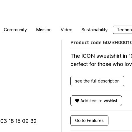
ICON HOODIE
Community
Mission
Video
Sustainability
Technol
Product code
6023H0001
The ICON sweatshirt in 1
perfect for those who love
see the full description
Add item to wishlist
Go to Features