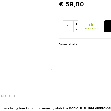
€ 59,00
+
-
AVAILABLE
Sweatshirts
N REQUEST
ut sacrificing freedom of movement, while the
iconic HEUFORIA embroider