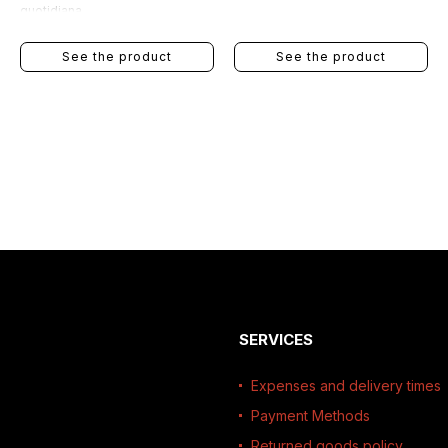
quotidiana.
See the product
See the product
SERVICES
Expenses and delivery times
Payment Methods
Returned goods policy