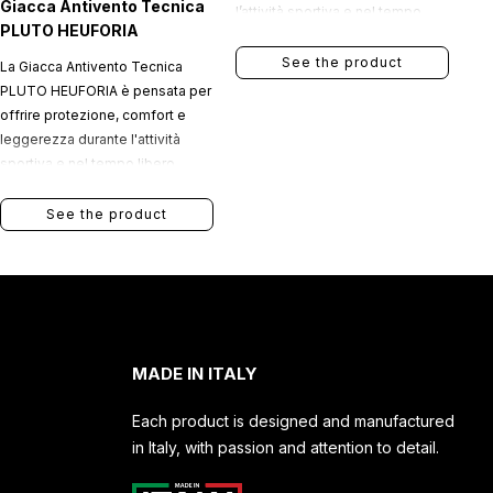
Giacca Antivento Tecnica
l’attività sportiva e nel tempo
PLUTO HEUFORIA
libero.
See the product
La Giacca Antivento Tecnica
PLUTO HEUFORIA è pensata per
offrire protezione, comfort e
leggerezza durante l'attività
sportiva e nel tempo libero.
See the product
MADE IN ITALY
Each product is designed and manufactured
in Italy, with passion and attention to detail.