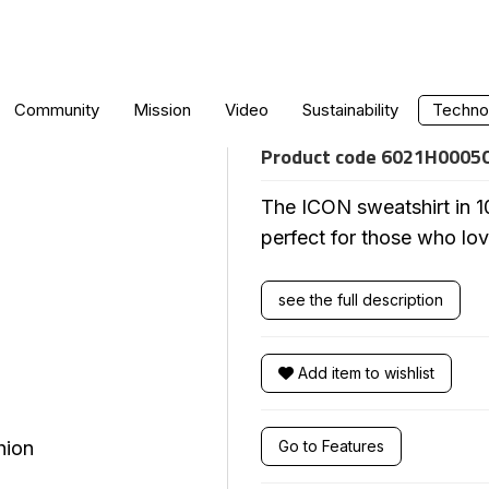
ICON HOODIE
Community
Mission
Video
Sustainability
Technol
Product code
6021H0005
The ICON sweatshirt in 1
perfect for those who love
see the full description
Add item to wishlist
Go to Features