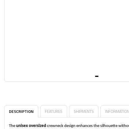
DESCRIPTION
FEATURES
SHIPMENTS
INFORMATIO
The
unisex oversized
crewneck design enhances the silhouette witho