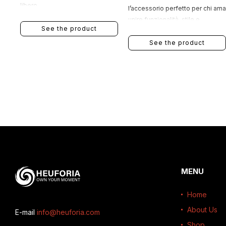
libero.
l’accessorio perfetto per chi ama
unire funzionalità, stile e
See the product
personalità. Realizzati in
morbido cotone, garantiscono
See the product
comfort, traspirabilità e una
calzata avvolgente, assorbendo
efficacemente il sudore durante
l’attività sportiva o l’uso
quotidiano.
MENU
Home
About Us
E-mail
info@heuforia.com
Shop